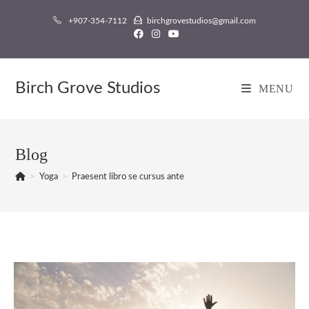
Skip
+907-354-7112
birchgrovestudios@gmail.com
to
content
Birch Grove Studios
MENU
Blog
>
Yoga
>
Praesent libro se cursus ante