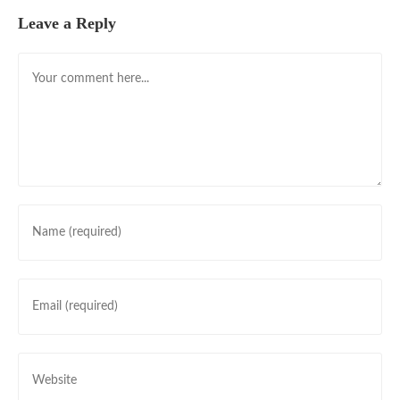
Leave a Reply
Comment
Enter
your
name
or
Enter
username
your
to
email
comment
address
Enter
to
your
comment