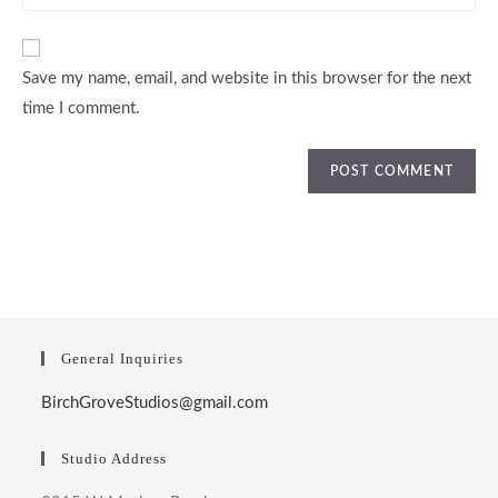
website
URL
(optional)
Save my name, email, and website in this browser for the next
time I comment.
General Inquiries
BirchGroveStudios@gmail.com
Studio Address